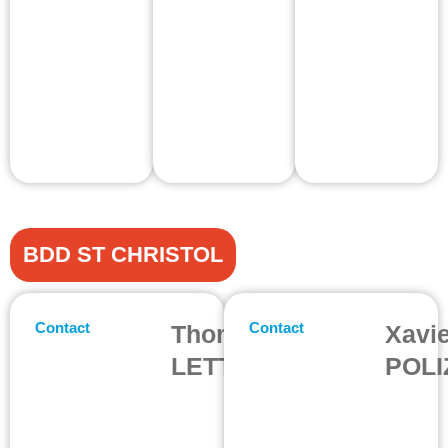
BDD ST CHRISTOL
Contact
Contact
Thomas
Xavi
LETTERON
POLI