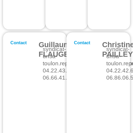
Contact
Contact
Guillaume
Christin
syndicat-
syndicat-
FLAUGERE
PAILLE
unsa-
unsa-
toulon.representant.fct@intradef.go
toulon.rep
04.22.43.52.58
04.22.42.
06.66.41.18.50
06.86.06.