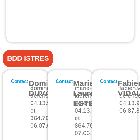
BDD ISTRES
Contact
Contact
Contact
Dominique
Marie-
Fabie
dominique.duval@unsa-
marie-
fabien.
DUVAL
Laurence
VIDA
defense.org
laurence.esteve@unsa-
defense
ESTEVE
04.13.93.80.00
defense.org
04.13.9
et
04.13.93.80.00
06.87.8
864.701.60.42
et
06.07.68.83.98
864.701.66.97
07.66.24.34.84