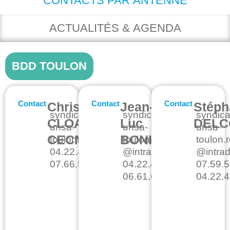
CONTACTS PAR ANTENNE
ACTUALITÉS & AGENDA
BDD TOULON
Contact
Contact
Contact
Christiane
Jean-
Stéph
syndicat-
syndicat-
syndica
CLOAREC
Luc
DELC
unsa-
unsa-
unsa-
CECMED/RH
BONHOMME
toulon.representant.fct@intradef.gouv.fr
toulon.representant.fct
toulon.
04.22.43.52.21
@intradef.gouv.fr
@intrad
07.66.56.63.23
04.22.42.56.42
07.59.5
06.61.69.38.59
04.22.4