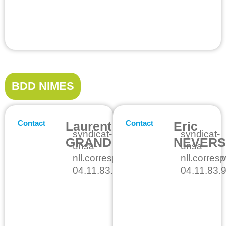
BDD NIMES
Contact
Contact
Laurent
Eric
syndicat-
syndicat-
GRAND
NEVER
unsa-
unsa-
nll.correspondant.fct@intradef.gouv.
nll.corres
04.11.83.90.21
04.11.83.