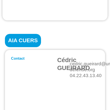
AIA CUERS
Contact
Cédric
cedric.gueirard@u
GUEIRARD
defense.org
04.22.43.13.40