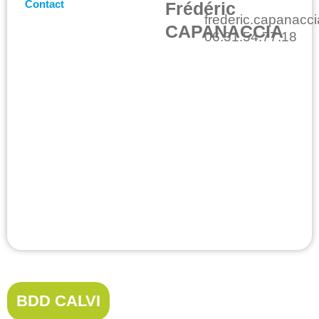
Contact
Frédéric
frederic.capanacci
CAPANACCIA
06.31.54.77.18
BDD CALVI