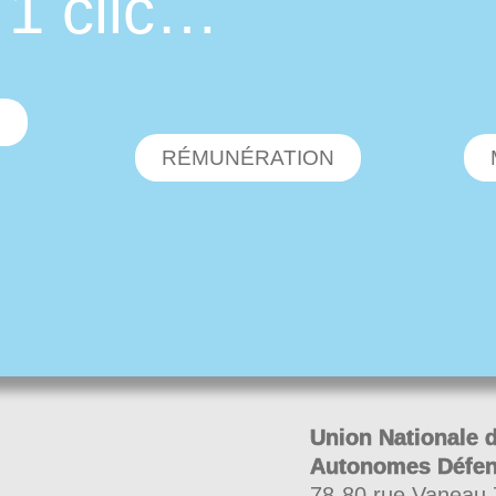
 1 clic…
O
RÉMUNÉRATION
Union Nationale 
Autonomes Défe
78-80 rue Vaneau