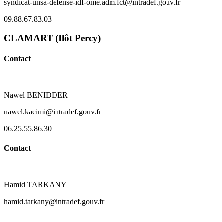
syndicat-unsa-defense-idf-ome.adm.fct@intradef.gouv.fr
09.88.67.83.03
CLAMART (Ilôt Percy)
Contact
Nawel BENIDDER
nawel.kacimi@intradef.gouv.fr
06.25.55.86.30
Contact
Hamid TARKANY
hamid.tarkany@intradef.gouv.fr