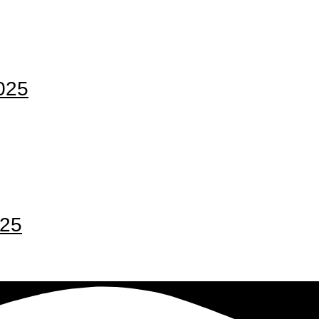
025
025