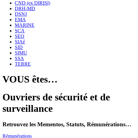
CND (ex DIRISI)
DRH-MD
DSNJ
EMA
MARINE
SCA
SEO
SIAé
SID
SIMU
SSA
TERRE
VOUS êtes…
Ouvriers de sécurité et de
surveillance
Retrouvez les Mementos, Statuts, Rémunérations…
Rémunérations