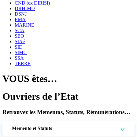
CND (ex DIRISI)
DRH-MD
DSNJ
EMA
MARINE
SCA
SEO
SIAé
SID
SIMU
SSA
TERRE
VOUS êtes…
Ouvriers de l’Etat
Retrouvez les Mementos, Statuts, Rémunérations…
Mémento et Statuts