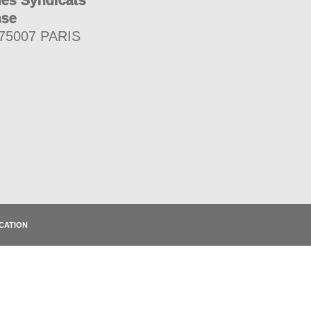
des Syndicats
nse
 75007 PARIS
CATION